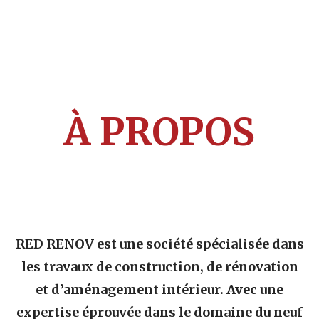
s
e
z
p
a
s
À PROPOS
c
e
c
h
a
m
p
RED RENOV est une société spécialisée dans
.
les travaux de construction, de rénovation
et d’aménagement intérieur. Avec une
expertise éprouvée dans le domaine du neuf