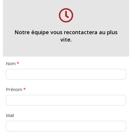
Notre équipe vous recontactera au plus
vite.
Contact
Nom
S
*
Us
i
v
o
Prénom
*
u
s
ê
t
Mail
e
s